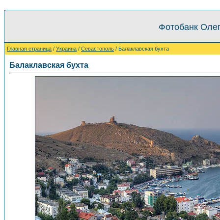
Фотобанк Олег
Главная страница
/
Украина
/
Севастополь
/ Балаклавская бухта
Балаклавская бухта