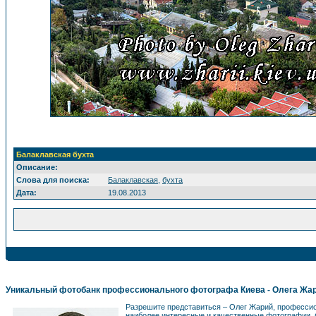
Балаклавская бухта
Описание:
Слова для поиска:
Балаклавская
,
бухта
Дата:
19.08.2013
Уникальный фотобанк профессионального фотографа Киева - Олега Жа
Разрешите представиться – Олег Жарий, професс
наиболее интересные и качественные фотографии. 