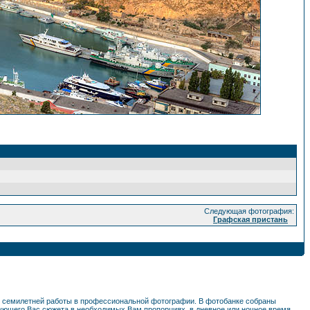
Следующая фотография:
Графская пристань
ем семилетней работы в профессиональной фотографии. В фотобанке собраны
ующего Вас сюжета в необходимых Вам пропорциях, в дневное или ночное время,