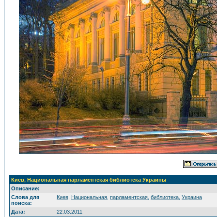
Киев, Национальная парламентская библиотека Украины
Описание:
Слова для
Киев
,
Национальная
,
парламентская
,
библиотека
,
Украина
поиска:
Дата:
22.03.2011