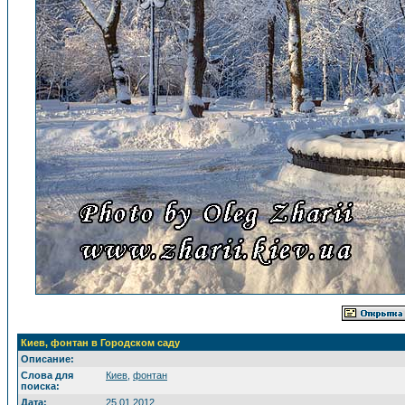
Киев, фонтан в Городском саду
Описание:
Слова для
Киев
,
фонтан
поиска:
Дата:
25.01.2012