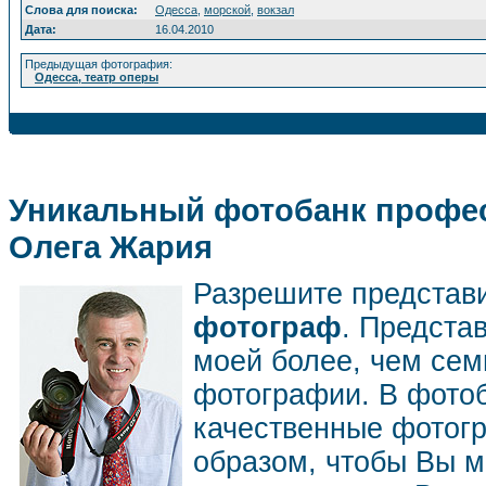
Слова для поиска:
Одесса
,
морской
,
вокзал
Дата:
16.04.2010
Предыдущая фотография:
Одесса, театр оперы
Уникальный фотобанк профес
Олега Жария
Разрешите представ
фотограф
. Предста
моей более, чем се
фотографии. В фото
качественные фотог
образом, чтобы Вы м