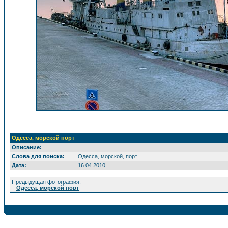
Одесса, морской порт
Описание:
Слова для поиска:
Одесса
,
морской
,
порт
Дата:
16.04.2010
Предыдущая фотография:
Одесса, морской порт