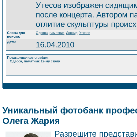
Утесов изображен сидящи
после концерта. Автором п
отлитие скульптуры происх
Слова для
Одесса
,
памятник
,
Леонид
,
Утесов
поиска:
Дата:
16.04.2010
Предыдущая фотография:
Одесса, памятник 12-му стулу
Уникальный фотобанк профес
Олега Жария
Разрешите представ