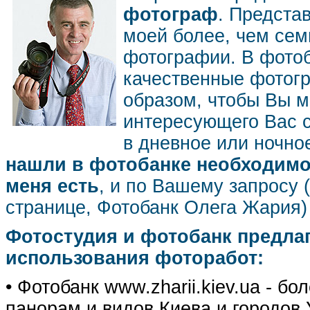
фотограф
. Предста
моей более, чем се
фотографии. В фото
качественные фотог
образом, чтобы Вы м
интересующего Вас 
в дневное или ночное
нашли в фотобанке необходимог
меня есть
, и по Вашему запросу 
странице, Фотобанк Олега Жария
Фотостудия и фотобанк предла
использования фоторабот:
• Фотобанк www.zharii.kiev.ua - 
панорам и видов Киева и городов У