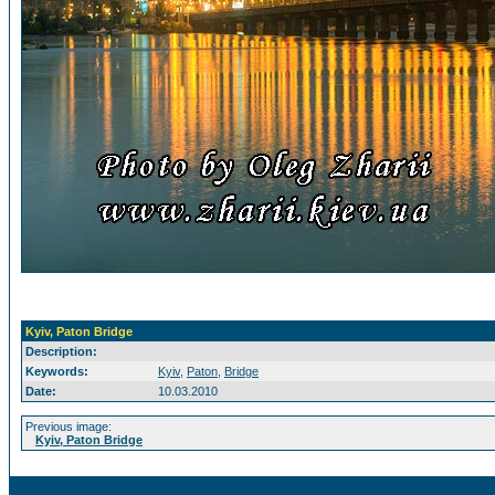
Kyiv, Paton Bridge
Description:
Keywords:
Kyiv
,
Paton
,
Bridge
Date:
10.03.2010
Previous image:
Kyiv, Paton Bridge