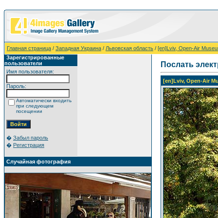
Главная страница
/
Западная Украина
/
Львовская область
/
[en]Lviv, Open-Air Mus
Зарегистрированные
пользователи
Послать элек
Имя пользователя:
[en]Lviv, Open-Air 
Пароль:
Автоматически входить
при следующем
посещении
�
Забыл пароль
�
Регистрация
Случайная фотография