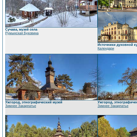
Сучава, музей села
Румынская Буковина
Источники духовной к
Календари
Ужгород, этнографический музей
Ужгород, этнографиче
Зимнее Закарпатье
Зимнее Закарпатье