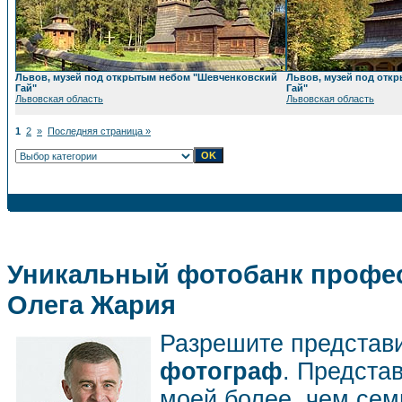
Львов, музей под открытым небом "Шевченковский
Львов, музей под отк
Гай"
Гай"
Львовская область
Львовская область
1
2
»
Последняя страница »
Уникальный фотобанк профес
Олега Жария
Разрешите представ
фотограф
. Предста
моей более, чем се