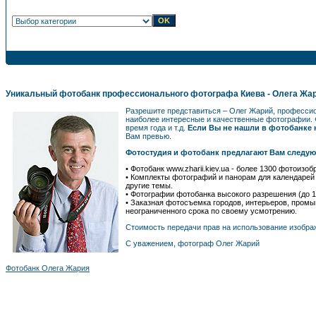
Уникальный фотобанк профессионального фотографа Киева - Олега Жа
Разрешите представиться – Олег Жарий, професс
наиболее интересные и качественные фотографии. 
время года и т.д.
Если Вы не нашли в фотобанке н
Вам превью.
Фотостудия и фотобанк предлагают Вам следу
• Фотобанк www.zharii.kiev.ua - более 1300 фотоиз
• Комплекты фотографий и панорам для календаре
другие темы.
• Фотографии фотобанка высокого разрешения (до 1
• Заказная фотосъемка городов, интерьеров, промы
неограниченного срока по своему усмотрению.
Стоимость передачи прав на использование изобра
С уважением, фотограф Олег Жарий
Фотобанк Олега Жария