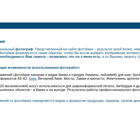
рия
иональный
фотограф
. Представленный на сайте фотобанк – результат моей более, ч
Фотобанк формируется таким образом, чтобы Вы могли выбрать изображение интерес
еобходимого Вам сюжета – возможно, что он у меня есть
, и по Вашему запросу 
ющие возможности использования фоторабот:
ображений (фотобанк панорам и видов Киева и городов Украины, пейзажей) для книг, б
й форматов А5-А2:
Киев
, Вечерний Киев, Мосты, Замки и крепости, Жемчужины архитек
20 мегапикселей) могут использоваться для широкоформатной печати, бигбордов и др
шленных объектов - в Киеве и на выезде. Результаты работы профессионального фото
жений из фотобанка определяется видом и форматом продукции, тиражом, сроком арен