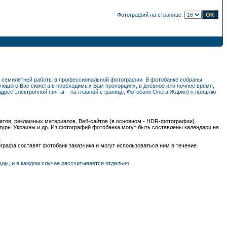
Фотографий на странице:
ем семилетней работы в профессиональной фотографии. В фотобанке собраны
ующего Вас сюжета в необходимых Вам пропорциях, в дневное или ночное время,
(адрес электронной почты – на главной странице, Фотобанк Олега Жария) я пришлю
уклетов, рекламных материалов, Веб-сайтов (в основном - HDR-фотографии).
туры Украины и др. Из фотографий фотобанка могут быть составлены календари на
.
графа составят фотобанк заказчика и могут использоваться ним в течение
ды, и в каждом случае рассчитывается отдельно.