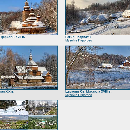
церковь XVII в.
Регион Карпаты
Музей в Пирогово
ая XIX в.
Церковь Св. Михаила XVIII в.
Музей в Пирогово