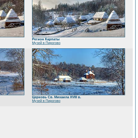
Регион Карпаты
Музей в Пирогово
Церковь Св. Михаила XVIII в.
Музей в Пирогово