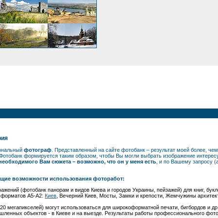
рия
иональный
фотограф
. Представленный на сайте фотобанк – результат моей более, ч
Фотобанк формируется таким образом, чтобы Вы могли выбрать изображение интерес
еобходимого Вам сюжета – возможно, что он у меня есть
, и по Вашему запросу 
ющие возможности использования фоторабот:
ображений (фотобанк панорам и видов Киева и городов Украины, пейзажей) для книг, б
й форматов А5-А2:
Киев
, Вечерний Киев, Мосты, Замки и крепости, Жемчужины архитек
20 мегапикселей) могут использоваться для широкоформатной печати, бигбордов и др
шленных объектов - в Киеве и на выезде. Результаты работы профессионального фото