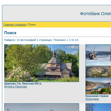
Фотобанк Олег
Главная страница
/ Поиск
Поиск
Найдено: 14 фотографий 1 страницах. Показано: с 1 по 14.
Церковь Св. Николая XIX в.
Музей в Пирогово
Красивая страна
Календари