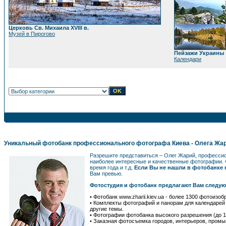
Церковь Св. Михаила XVIII в.
Музей в Пирогово
Пейзажи Украины
Календари
Уникальный фотобанк профессионального фотографа Киева - Олега Жа
Разрешите представиться – Олег Жарий, професс
наиболее интересные и качественные фотографии. 
время года и т.д.
Если Вы не нашли в фотобанке н
Вам превью.
Фотостудия и фотобанк предлагают Вам следу
• Фотобанк www.zharii.kiev.ua - более 1300 фотоиз
• Комплекты фотографий и панорам для календаре
другие темы.
• Фотографии фотобанка высокого разрешения (до 1
• Заказная фотосъемка городов, интерьеров, промы