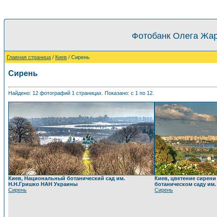
Фотобанк Олега Жар
Главная страница
/
Киев
/ Сирень
Сирень
Найдено: 12 фотографий 1 страницах. Показано: с 1 по 12.
Киев, Национальный ботанический сад им.
Киев, цветение сирен
Н.Н.Гришко НАН Украины
ботаническом саду им
Сирень
Сирень