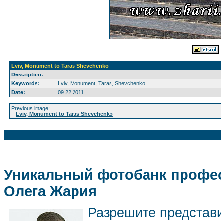
Lviv, Monument to Taras Shevchenko
Description:
Keywords:
Lviv
,
Monument
,
Taras
,
Shevchenko
Date:
09.22.2011
Previous image:
Lviv, Monument to Taras Shevchenko
Уникальный фотобанк профес
Олега Жария
Разрешите представ