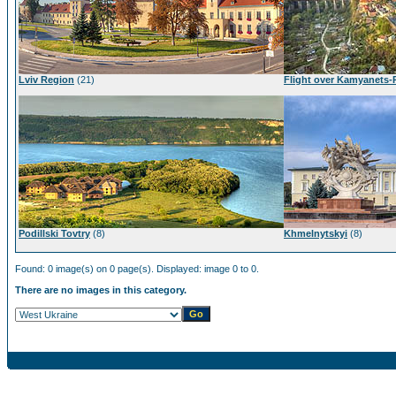
Lviv Region
(21)
Flight over Kamyanets-P
Podillski Tovtry
(8)
Khmelnytskyi
(8)
Found: 0 image(s) on 0 page(s). Displayed: image 0 to 0.
There are no images in this category.