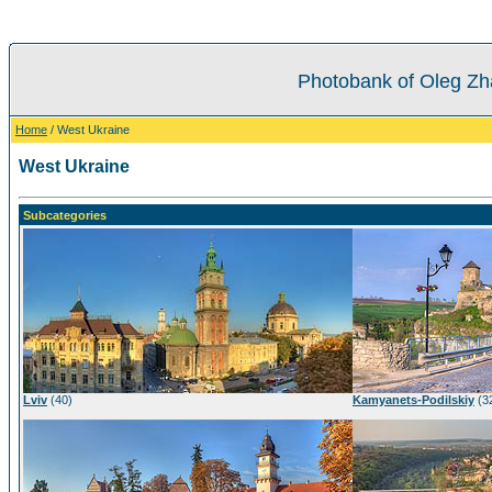
Photobank of Oleg Zh
Home
/ West Ukraine
West Ukraine
Subcategories
Lviv
(40)
Kamyanets-Podilskiy
(3