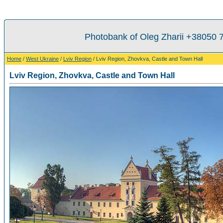
Photobank of Oleg Zharii +38050 
Home
/
West Ukraine
/
Lviv Region
/ Lviv Region, Zhovkva, Castle and Town Hall
Lviv Region, Zhovkva, Castle and Town Hall