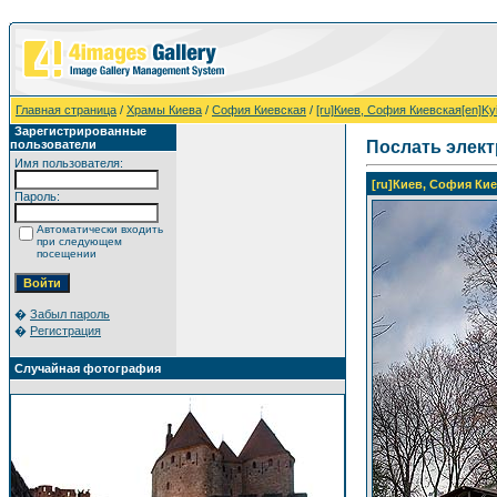
Главная страница
/
Храмы Киева
/
София Киевская
/
[ru]Киев, София Киевская[en]Kyi
Зарегистрированные
пользователи
Послать элек
Имя пользователя:
[ru]Киев, София Киев
Пароль:
Автоматически входить
при следующем
посещении
�
Забыл пароль
�
Регистрация
Случайная фотография