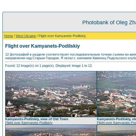
Photobank of Oleg Zh
Home
/
West Ukraine
/ Flight over Kamyanets-Podilskiy
Flight over Kamyanets-Podilskiy
12 фотографий в разделе соответствуют последовательным точкам съемки во время 
направлении над Старым Городом. Я летал с экипажем Каменец-Подольского клуба
Found: 12 image(s) on 1 page(s). Displayed: image 1 to 12.
Kamyanets-Podilskiy, view of Old Town
Kamyanets-Podilskiy, v
Flight over Kamyanets-Podilskiy
Flight over Kamyanets-Pod